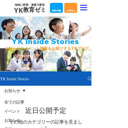
​地域に密着・基礎力重視
教育ゼミ
YK
無料体験
お問合せ
YK Inside Stories
​お知らせやイベント情報をお届けするYKブログ
YK Inside Stories
お知らせ
全ての記事
近日公開予定
イベント
お知らせ
その他のカテゴリーの記事を見まし